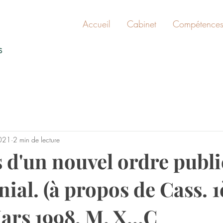
Accueil
Cabinet
Compétence
IS
021
2 min de lecture
s d'un nouvel ordre publi
ial. (à propos de Cass. 1
Mars 1998, M. X...C