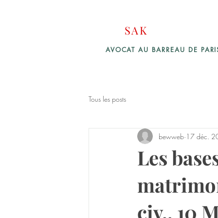
Cabinet d'Avocats
SAK
Law Firm
AVOCAT AU BARREAU DE PAR
Tous les posts
bewweb
17 déc. 2
Les base
matrimon
civ., 10 