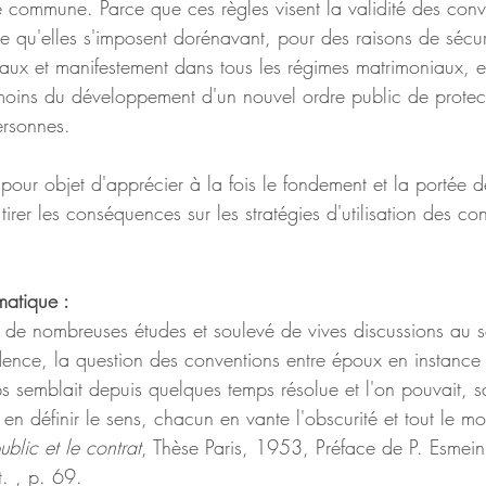
ie commune. Parce que ces règles visent la validité des conv
e qu'elles s'imposent dorénavant, pour des raisons de sécur
iaux et manifestement dans tous les régimes matrimoniaux, e
 moins du développement d'un nouvel ordre public de protect
ersonnes.
our objet d'apprécier à la fois le fondement et la portée d
tirer les conséquences sur les stratégies d'utilisation des co
matique :
et de nombreuses études et soulevé de vives discussions au s
rudence, la question des conventions entre époux en instance
s semblait depuis quelques temps résolue et l'on pouvait, s
en définir le sens, chacun en vante l'obscurité et tout le mo
ublic et le contrat
, Thèse Paris, 1953, Préface de P. Esmein
t. , p. 69.