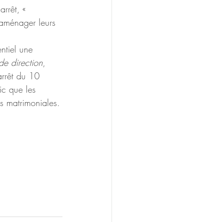
rrêt, « 
d'aménager leurs 
ntiel une 
 de direction
, 
'arrêt du 10 
ic que les 
s matrimoniales.