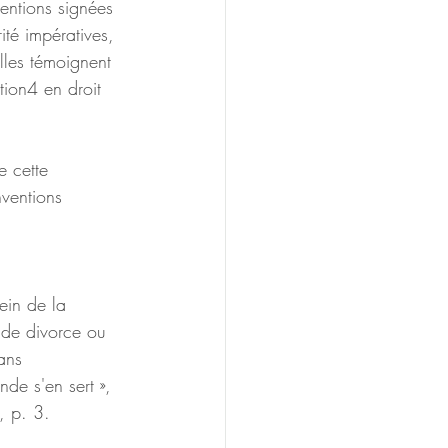
entions signées 
ité impératives, 
lles témoignent 
ion4 en droit 
e cette 
nventions 
ein de la 
 de divorce ou 
ans
nde s'en sert », 
, p. 3.