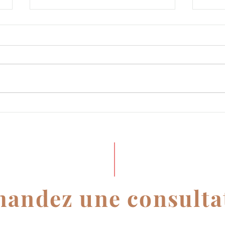
Que reste-t-il de l'équité ?
Plai
Essai sur le présent et
vale
l'avenir d'une notion en
de l'
Droit Français
andez une consulta