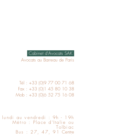
Cabinet d'Avocats SAK
Avocats au Barreau de Paris
Tél :
+33 (0)9 77 00 71 68
Fax : +33 (0)1 45 80 10 38
Mob :
+33 (0)6 52 75 16 08
 lundi au vendredi : 9h - 19h
Métro : Place d'Italie ou
Tolbiac
Bus : 27, 47, 91
Centre