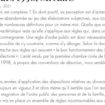
c. 2021
ic est complexe.1 En droit positif, sa perception est d'autan
e abandonnée au jeu des élaborations subjectives, aux con
de nombreuses définitions pour un même mot. Quelle que soi
ractéristique reste qu'elle s'applique aux règles qui, dans un
contraignante. Une règle d'ordre public est donc nécessair
impossible de s'y soustraire, comme d'y déroger. Selon la doc
attache aux règles qui assurent « le bon fonctionnement des in
llectivité ». L'arrêt rendu par la première chambre civile de
 1998, à propos des conventions de désunion, nous semble
urs années d'application des dispositions relatives au divorce
ujours en vigueur,3 et alors même qu'il semble que l'on ass
stagnation de l'ordre public des personnes et de la famille
r mis en place un ensemble de règles incontournables aux