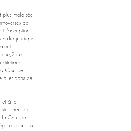
t plus malaisée 
troverses de 
t l'acception 
 ordre juridique 
ement 
trine,2 ce 
stitutions 
 la Cour de 
 aller dans ce 
 et à la 
iste sinon au 
, la Cour de 
 époux soucieux 