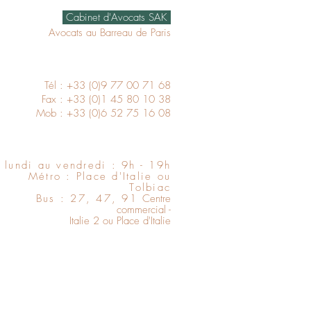
Cabinet d'Avocats SAK
Avocats au Barreau de Paris
Tél :
+33 (0)9 77 00 71 68
Fax : +33 (0)1 45 80 10 38
Mob :
+33 (0)6 52 75 16 08
 lundi au vendredi : 9h - 19h
Métro : Place d'Italie ou
Tolbiac
Bus : 27, 47, 91
Centre
commercial -
Italie 2 ou Place d'Italie