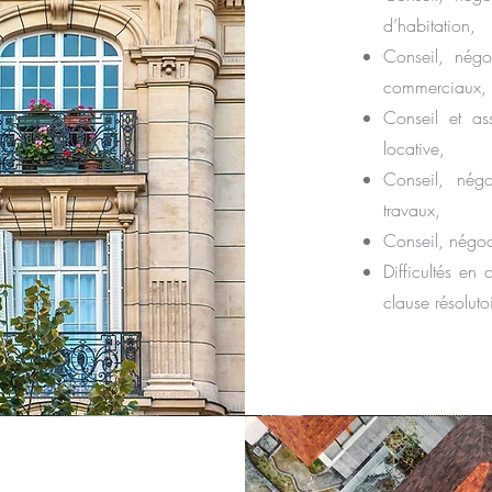
d’habitation,
Conseil, négo
commerciaux,
Conseil et as
locative,
Conseil, nég
travaux,
Conseil, négoci
Difficultés en
clause résoluto