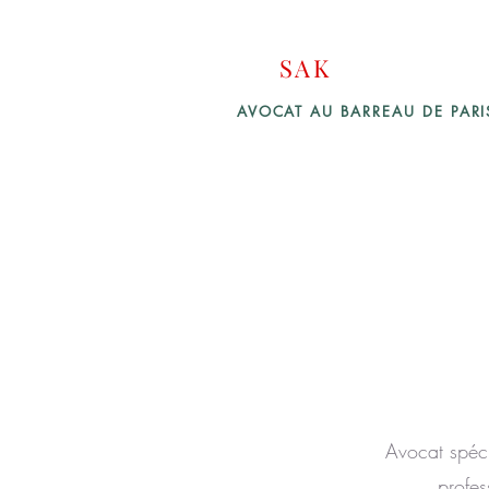
Cabinet d'Avocats
SAK
Law Firm
AVOCAT AU BARREAU DE PAR
Avocat spécia
profes