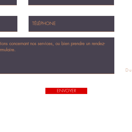
Du
ENVOYER