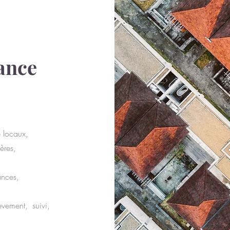
ance
,
e locaux,
ères,
ances,
vement, suivi,