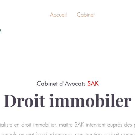
Accueil
Cabinet
Compétence
IS
Cabinet d'Avocats
SAK
Droit immobiler
liste en droit immobilier, maître SAK intervient auprès des p
sionnels en matière d'urbanisme, construction et droit comm