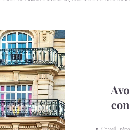
Avo
con
Conseil, négo