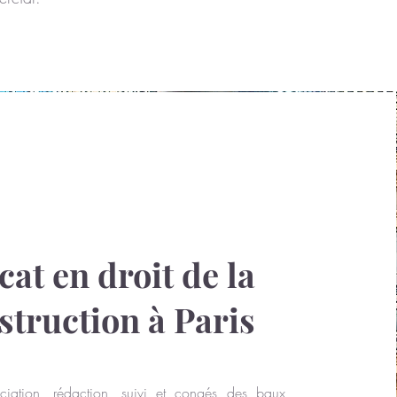
cat en droit de la
struction à Paris
ciation, rédaction, suivi et congés des baux