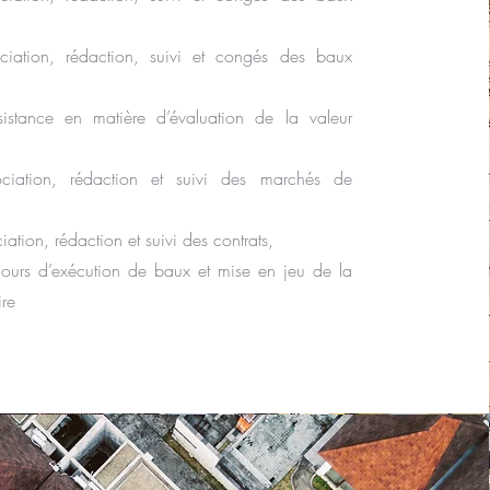
ciation, rédaction, suivi et congés des baux
sistance en matière d’évaluation de la valeur
ociation, rédaction et suivi des marchés de
ation, rédaction et suivi des contrats,
 cours d’exécution de baux et mise en jeu de la
ire